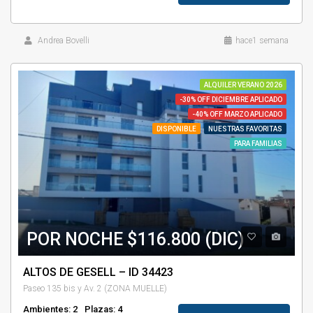
Andrea Bovelli
hace1 semana
ALQUILER VERANO 2026
-30% OFF DICIEMBRE APLICADO
-40% OFF MARZO APLICADO
DISPONIBLE
NUESTRAS FAVORITAS
PARA FAMILIAS
POR NOCHE $116.800 (DIC)
ALTOS DE GESELL – ID 34423
Paseo 135 bis y Av. 2 (ZONA MUELLE)
Ambientes: 2
Plazas: 4