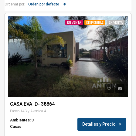
Orden por defecto
Ordenar por:
EN VENTA
DISPONIBLE
EN VENTA
CASA EVA ID- 38864
Paseo 143 y Avenida 4
Ambientes: 3
Detalles y Precio
Casas