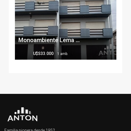
Monoambiente Lema ID- 38693
U$S33.000
1 amb.
Familia pionera desde 1952.