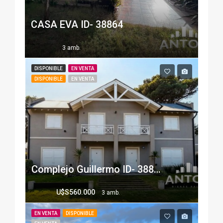
CASA EVA ID- 38864
3 amb.
DISPONIBLE
EN VENTA
DISPONIBLE
EN VENTA
Complejo Guillermo ID- 38843 4 UNIDADES FUNCIONALES
U$S560.000
3 amb.
EN VENTA
DISPONIBLE