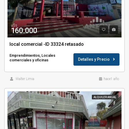
u$s
160.000
local comercial -ID 33324 retasado
Emprendimientos, Locales
Detalles y Precio
comerciales y oficinas
Walter Limia
hace1 año
ALQUILER ANUAL