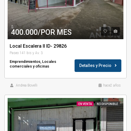
$
400.000/POR MES
Local Escalera II ID- 29826
Paseo 141 bis y Av. 3
Emprendimientos, Locales
Detalles y Precio
comerciales y oficinas
Andrea Bovelli
hace2 años
EN VENTA
NO DISPONIBLE