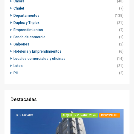
Casas
(40)
Chalet
(7)
Departamentos
(138)
Duplex y Triplex
(21)
Emprendimientos
(7)
Fondo de comercio
(1)
Galpones
(2)
Hoteleria y Emprendimientos
(6)
Locales comerciales y oficinas
(14)
Lotes
(21)
PH
(2)
Destacadas
DESTACADO
ALQUILER VERANO 2026
DISPONIBLE