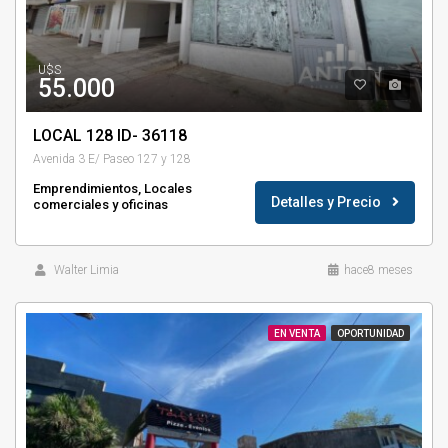
U$S
55.000
LOCAL 128 ID- 36118
Avenida 3 E/ Paseo 127 y 128
Emprendimientos, Locales
Detalles y Precio
comerciales y oficinas
Walter Limia
hace8 meses
EN VENTA
OPORTUNIDAD