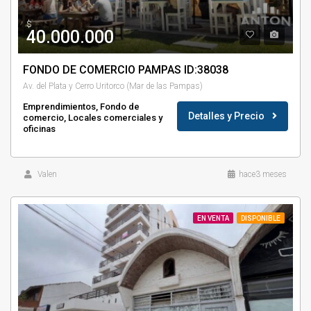
$
40.000.000
FONDO DE COMERCIO PAMPAS ID:38038
Av. del Plata y Cerro Uritorco (Mar de las Pampas)
Emprendimientos, Fondo de
Detalles y Precio
comercio, Locales comerciales y
oficinas
Valen
hace3 meses
EN VENTA
DISPONIBLE