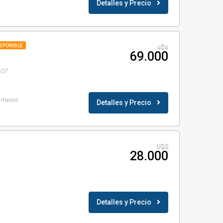
Detalles y Precio
ISPONIBLE
u$s
69.000
307
 meses
Detalles y Precio
U$S
28.000
Detalles y Precio