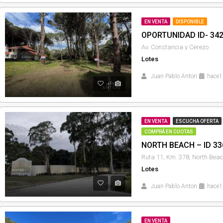
EN VENTA
DISPONIBLE
OPORTUNIDAD ID- 34
Av. Constancia y Cerezo
Lotes
Juan Pablo Anton
hace1
EN VENTA
ESCUCHA OFERTA
COMPRÁ EN CUOTAS
NORTH BEACH – ID 33
Ruta 11, Km. 378, North Bea
Lotes
Juan Pablo Anton
hace1
EN VENTA