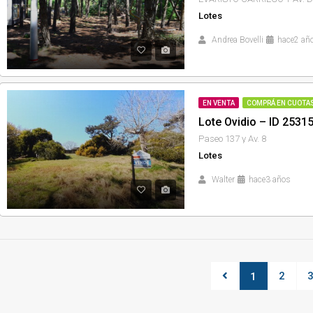
Lotes
Andrea Bovelli
hace2 añ
EN VENTA
COMPRÁ EN CUOTA
Lote Ovidio – ID 2531
Paseo 137 y Av. 8
Lotes
Walter
hace3 años
2
1