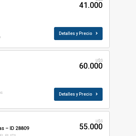
41.000
Detalles y Precio
o
U$S
60.000
os
Detalles y Precio
U$S
55.000
as – ID 28809
DEL PLATA