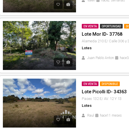
Valen
hace2 semanas
EN VENTA
OPORTUNIDAD
D
Lote Mor ID- 37768
Alameda 210 E/ Calle 306 y 
Lotes
Juan Pablo Anton
hace3
EN VENTA
DISPONIBLE
Lote Picolli ID- 34363
Paseo 132 E/ AV. 12 Y 13
Lotes
Raul
hace11 meses