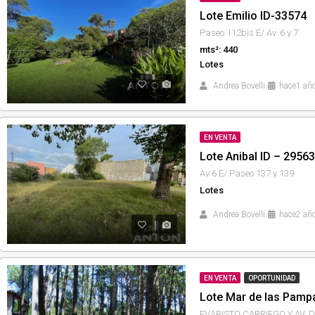
Lote Emilio ID-33574
Paseo 112bis E/ Av. 6 y 7
mts²: 440
Lotes
Andrea Bovelli
hace1 añ
EN VENTA
Lote Anibal ID – 29563
Av 6 E/ Paseo 137 y 139
Lotes
Andrea Bovelli
hace2 añ
EN VENTA
OPORTUNIDAD
Lote Mar de las Pamp
EVARISTO CARRIEGO Y AV. 