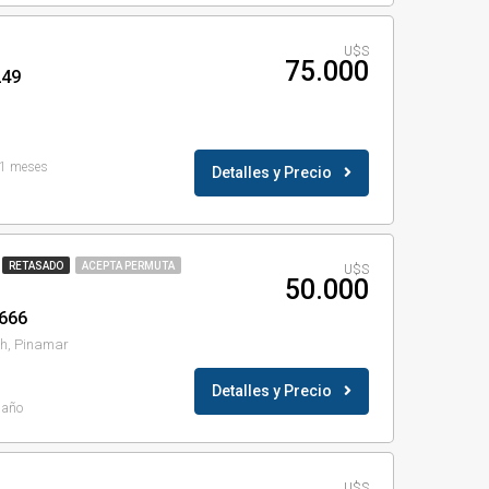
U$S
75.000
249
1 meses
Detalles y Precio
RETASADO
ACEPTA PERMUTA
U$S
50.000
666
ch, Pinamar
Detalles y Precio
 año
U$S