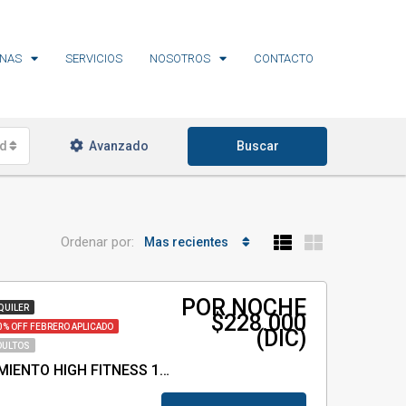
NAS
SERVICIOS
NOSOTROS
CONTACTO
ades
Avanzado
Buscar
Ordenar por:
Mas recientes
POR NOCHE
QUILER
$228.000
0% OFF FEBRERO APLICADO
(DIC)
DULTOS
CENTRO DE ENTRENAMIENTO HIGH FITNESS 1 – ID 34799