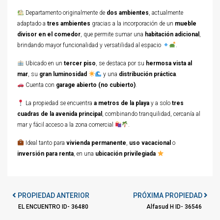
Departamento originalmente de
dos ambientes
, actualmente
adaptado a
tres ambientes
gracias a la incorporación de un
mueble
divisor en el comedor
, que permite sumar una
habitación adicional
,
brindando mayor funcionalidad y versatilidad al espacio
.
Ubicado en un
tercer piso
, se destaca por su
hermosa vista al
mar
, su
gran luminosidad
y una
distribución práctica
.
Cuenta con
garage abierto (no cubierto)
.
La propiedad se encuentra
a metros de la playa
y a solo
tres
cuadras de la avenida principal
, combinando tranquilidad, cercanía al
mar y fácil acceso a la zona comercial
.
Ideal tanto para
vivienda permanente
,
uso vacacional
o
inversión para renta
, en una
ubicación privilegiada
PROPIEDAD ANTERIOR
PRÓXIMA PROPIEDAD
EL ENCUENTRO ID- 36480
Alfasud H ID- 36546