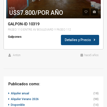
U$S
U$S7.800/POR AÑO
GALPON-ID 10319
PASEO 110 ENTRE AV BOULEVARD Y PASEO 112
Galpones
Detalles y Precio
Anton
hace5 años
Publicados como:
Alquiler anual
(18)
Alquiler Verano 2026
(98)
Disponible
(14)