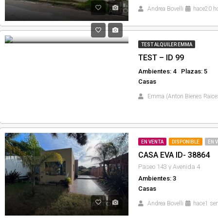
Andrea Bovelli
hace20 h
TEST ALQUILER EMMA
TEST – ID 99
Ambientes: 4
Plazas: 5
Casas
Emma (Anton Bienes Raice
EN VENTA
DISPONIBLE
EN 
CASA EVA ID- 38864
Paseo 143 y Avenida 4
Ambientes: 3
Casas
Andrea Bovelli
hace1 se