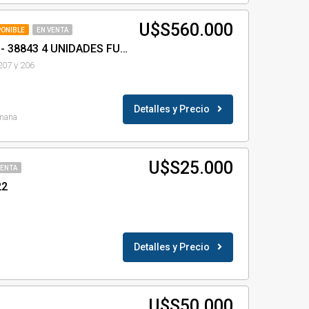
U$S560.000
PONIBLE
EN VENTA
Complejo Guillermo ID- 38843 4 UNIDADES FUNCIONALES
207 y 206
Detalles y Precio
mana
U$S25.000
VENTA
22
Detalles y Precio
U$S50.000