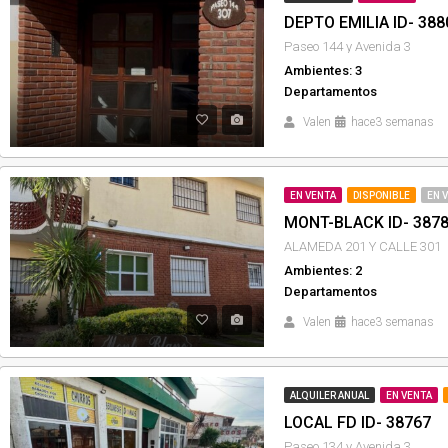
DEPTO EMILIA ID- 388
Paseo 144 y Avenida 3
Ambientes: 3
Departamentos
Valen
hace3 semanas
EN VENTA
DISPONIBLE
EN 
MONT-BLACK ID- 387
ALAMEDA 201 Y CALLE 301
Ambientes: 2
Departamentos
Valen
hace3 semanas
ALQUILER ANUAL
EN VENTA
LOCAL FD ID- 38767
Paseo 134 y Avenida 3