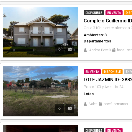
DISPONIBLE
EN VENTA
DIS
Calle 310bis entre alameda 
Ambientes: 3
Departamentos
Andrea Bovelli
hace1 se
EN VENTA
DISPONIBLE
EN 
LOTE JAZMIN ID- 388
Paseo 103 y Avenida 24
Lotes
Valen
hace2 semanas
DISPONIBLE
EN VENTA