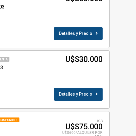
03
Detalles y Precio
U$S30.000
VENTA
83
Detalles y Precio
DISPONIBLE
U$S
U$S75.000
U$S600/ALQUILER POR