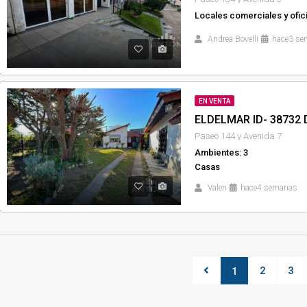
Locales comerciales y ofic
Andrea Bovelli
hace3 s
EN VENTA
Paseo 144 y Avenida 7
Ambientes: 3
Casas
Valen
hace4 semanas
2
3
1