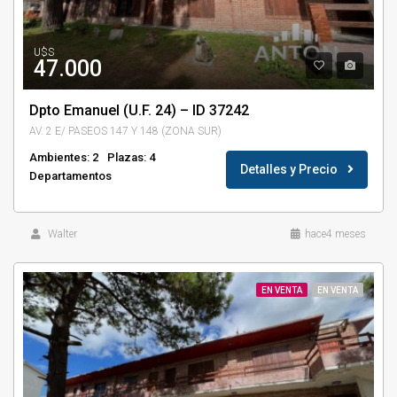
U$S
47.000
Dpto Emanuel (U.F. 24) – ID 37242
AV. 2 E/ PASEOS 147 Y 148 (ZONA SUR)
Ambientes: 2
Plazas: 4
Detalles y Precio
Departamentos
Walter
hace4 meses
EN VENTA
EN VENTA