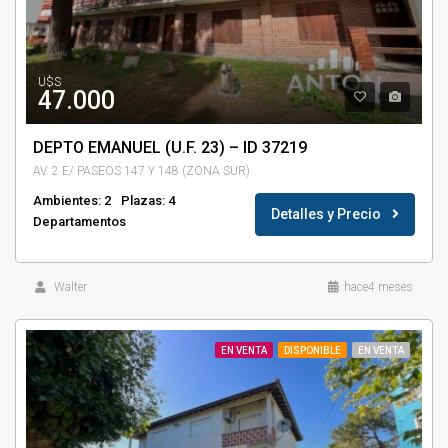
U$S
47.000
DEPTO EMANUEL (U.F. 23) – ID 37219
AV. 2 E/ PASEOS 147 Y 148 (ZONA SUR)
Ambientes: 2
Plazas: 4
Detalles y Precio
Departamentos
Walter
hace4 meses
EN VENTA
DISPONIBLE
EN VENTA