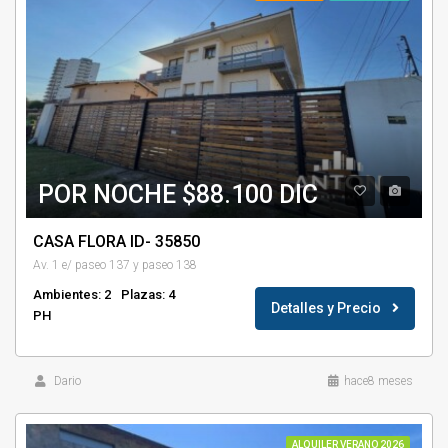
POR NOCHE $88.100 DIC
CASA FLORA ID- 35850
Av. 1 e/ paseo 137 y paseo 138
Ambientes: 2
Plazas: 4
Detalles y Precio
PH
Dario
hace8 meses
ALQUILER VERANO 2026