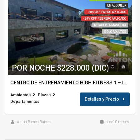
EN ALQUILER
- 20% OFF ENERO APLICADO
-20% OFF FEBRERO APLICADO
NO ACEPTA MASCOTA
SOLO ADULTOS
POR NOCHE $228.000 (DIC)
CENTRO DE ENTRENAMIENTO HIGH FITNESS 1 – ID 34799
Ambientes: 2
Plazas: 2
Detalles y Precio
Departamentos
Anton Bienes Raíces
hace10 meses