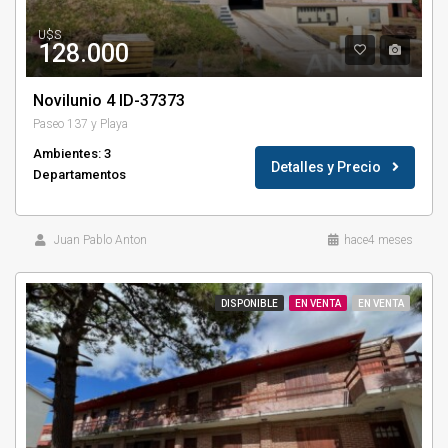
U$S
128.000
Novilunio 4 ID-37373
Paseo 137 y Playa
Ambientes: 3
Detalles y Precio
Departamentos
Juan Pablo Anton
hace4 meses
DISPONIBLE
EN VENTA
EN VENTA