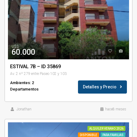
U$S
60.000
ESTIVAL 7B – ID 35869
Av. 2 nº 279 entre Paseo 102 y 103
Ambientes: 2
Detalles y Precio
Departamentos
Jonathan
hace8 meses
ALQUILER VERANO 2026
DISPONIBLE
PARA FAMILIAS