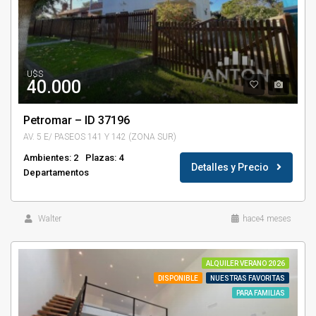
U$S
40.000
Petromar – ID 37196
AV. 5 E/ PASEOS 141 Y 142 (ZONA SUR)
Ambientes: 2
Plazas: 4
Detalles y Precio
Departamentos
Walter
hace4 meses
ALQUILER VERANO 2026
DISPONIBLE
NUESTRAS FAVORITAS
PARA FAMILIAS