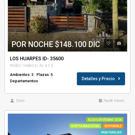
POR NOCHE $148.100 DIC
LOS HUARPES ID- 35600
PASEO 146BIS E/ AV. 4 Y 5
Ambientes: 3
Plazas: 5
Detalles y Precio
Departamentos
Dario
hace8 meses
ALQUILER VERANO 2026
ACEPTA MASCOTAS
DISPONIBLE
PARA FAMILIAS