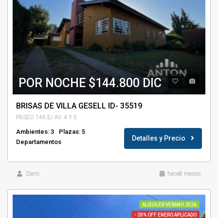
POR NOCHE $144.800 DIC
BRISAS DE VILLA GESELL ID- 35519
PASEO 146 E/ AV. 4 Y 5
Ambientes: 3
Plazas: 5
Detalles y Precio
Departamentos
Dario
hace8 meses
ALQUILER VERANO 2026
- 20% OFF ENERO APLICADO