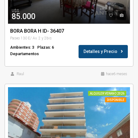
U$S
85.000
BORA BORA H ID- 36407
Paseo 130 E/ Av. 2 y 2bis
Ambientes: 3
Plazas: 6
Detalles y Precio
Departamentos
Raul
hace6 meses
ALQUILER VERANO 2026
DISPONIBLE