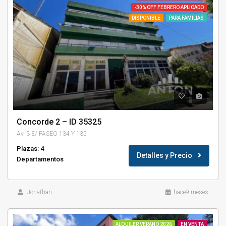
-30% OFF FEBRERO APLICADO
DISPONIBLE
PARA FAMILIAS
Concorde 2 – ID 35325
Av. 3 E/ PASEO 134 Y 135
Plazas: 4
Detalles y Precio
Departamentos
Jonathan
hace9 meses
ALQUILER VERANO 2026
EN VENTA