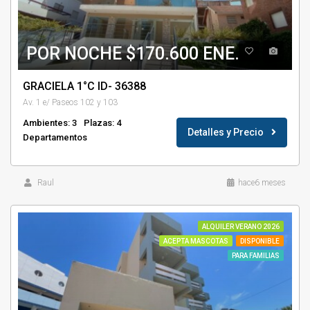
POR NOCHE $170.600 ENE.
GRACIELA 1°C ID- 36388
Av. 1 e/ Paseos 102 y 103
Ambientes: 3
Plazas: 4
Detalles y Precio
Departamentos
Raul
hace6 meses
ALQUILER VERANO 2026
ACEPTA MASCOTAS
DISPONIBLE
PARA FAMILIAS