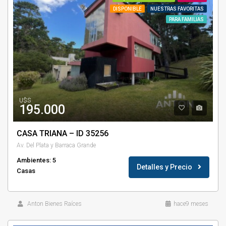
DISPONIBLE
NUESTRAS FAVORITAS
PARA FAMILIAS
U$S
195.000
CASA TRIANA – ID 35256
Av. Del Plata y Barraca Grande
Ambientes: 5
Detalles y Precio
Casas
Anton Bienes Raíces
hace9 meses