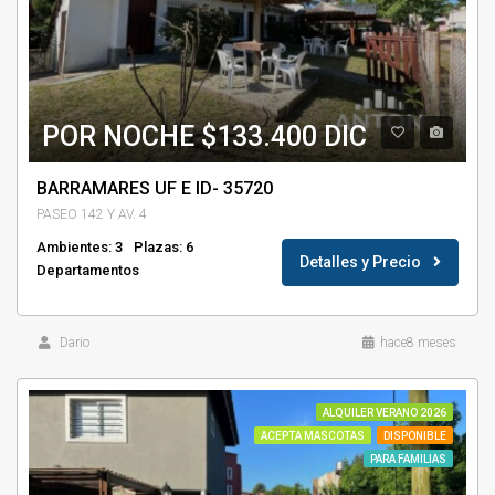
POR NOCHE $133.400 DIC
BARRAMARES UF E ID- 35720
PASEO 142 Y AV. 4
Ambientes: 3
Plazas: 6
Detalles y Precio
Departamentos
Dario
hace8 meses
ALQUILER VERANO 2026
ACEPTA MASCOTAS
DISPONIBLE
PARA FAMILIAS