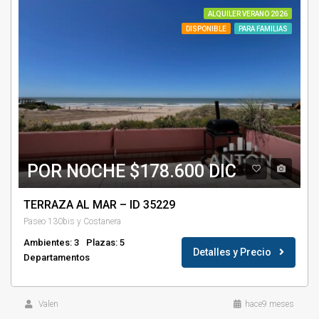
ALQUILER VERANO 2026
DISPONIBLE
PARA FAMILIAS
POR NOCHE $178.600 DIC
TERRAZA AL MAR – ID 35229
Paseo 130bis y Costanera
Ambientes: 3
Plazas: 5
Detalles y Precio
Departamentos
Valen
hace9 meses