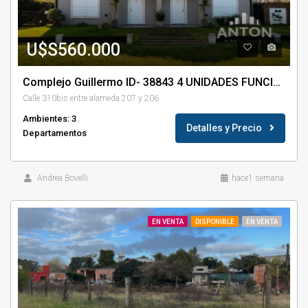
U$S560.000
Complejo Guillermo ID- 38843 4 UNIDADES FUNCIONALES
Calle 310bis entre alameda 207 y 206
Ambientes: 3
Detalles y Precio
Departamentos
Andrea Bovelli
hace1 semana
EN VENTA
DISPONIBLE
EN VENTA