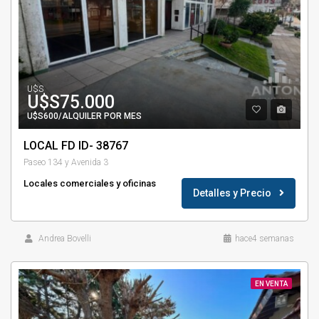
U$S
U$S75.000
U$S600/ALQUILER POR MES
LOCAL FD ID- 38767
Paseo 134 y Avenida 3
Locales comerciales y oficinas
Detalles y Precio
Andrea Bovelli
hace4 semanas
EN VENTA