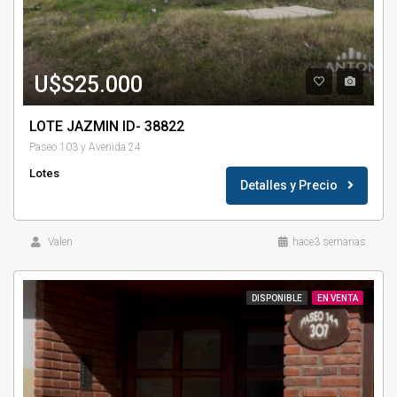
U$S25.000
LOTE JAZMIN ID- 38822
Paseo 103 y Avenida 24
Lotes
Detalles y Precio
Valen
hace3 semanas
DISPONIBLE
EN VENTA