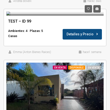
Andrea Bovelli
hace2 días
TEST – ID 99
Ambientes: 4
Plazas: 5
Detalles y Precio
Casas
Emma (Anton Bienes Raices)
hace1 semana
EN VENTA
DISPONIBLE
EN VENTA