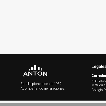
Legale
Corredor
Francisco
Familia pionera desde 1952.
Matricula
Acompañando generaciones.
Colegio P