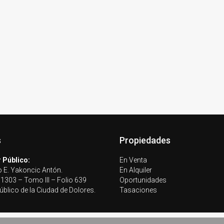
s
Propiedades
 Público:
En Venta
 E. Yakoncic Antón.
En Alquiler
 1303 – Tomo III – Folio 639
Oportunidades
úblico de la Ciudad de Dolores.
Tasaciones