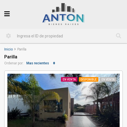
Inicio
Parilla
Parilla
Mas recientes
Ordenar por:
EN VENTA
DISPONIBLE
EN VENTA