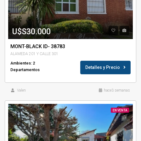
U$S30.000
MONT-BLACK ID- 38783
ALAMEDA 201 Y CALLE 301
Ambientes: 2
Detalles y Precio
Departamentos
Valen
hace3 semanas
EN VENTA