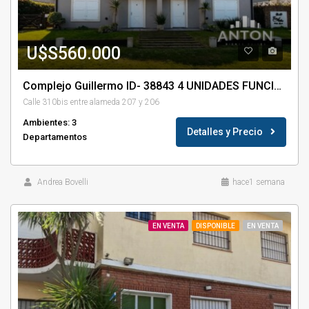
U$S560.000
Complejo Guillermo ID- 38843 4 UNIDADES FUNCIONALES
Calle 310bis entre alameda 207 y 206
Ambientes: 3
Detalles y Precio
Departamentos
Andrea Bovelli
hace1 semana
EN VENTA
DISPONIBLE
EN VENTA