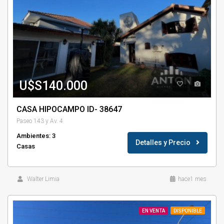
U$S140.000
CASA HIPOCAMPO ID- 38647
Paseo 143 y Av. 4
Ambientes: 3
Detalles y Precio
Casas
Walter Limia
hace1 mes
EN VENTA
DISPONIBLE