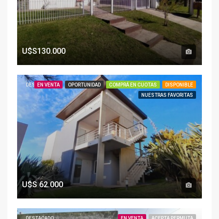
U$S130.000
DESTACADO
EN VENTA
OPORTUNIDAD
COMPRÁ EN CUOTAS
DISPONIBLE
NUESTRAS FAVORITAS
U$S
62.000
DESTACADO
EN VENTA
ACEPTA PERMUTA