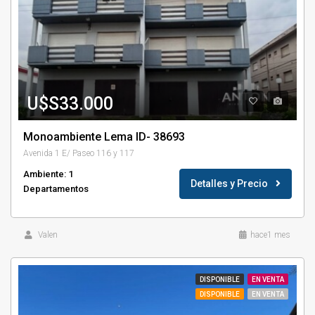
U$S33.000
Monoambiente Lema ID- 38693
Avenida 1 E/ Paseo 116 y 117
Ambiente: 1
Detalles y Precio
Departamentos
Valen
hace1 mes
DISPONIBLE
EN VENTA
DISPONIBLE
EN VENTA