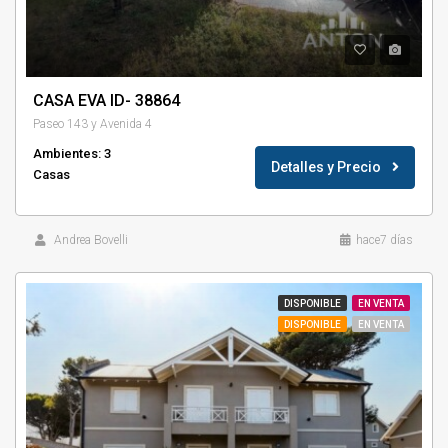
CASA EVA ID- 38864
Paseo 143 y Avenida 4
Ambientes: 3
Detalles y Precio
Casas
Andrea Bovelli
hace7 días
DISPONIBLE
EN VENTA
DISPONIBLE
EN VENTA