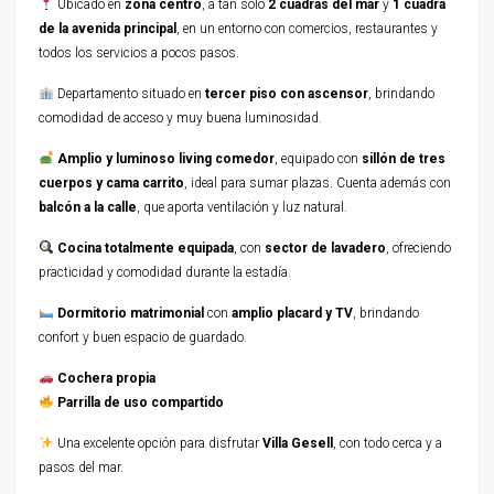
Ubicado en
zona centro
, a tan solo
2 cuadras del mar
y
1 cuadra
de la avenida principal
, en un entorno con comercios, restaurantes y
todos los servicios a pocos pasos.
Departamento situado en
tercer piso con ascensor
, brindando
comodidad de acceso y muy buena luminosidad.
Amplio y luminoso living comedor
, equipado con
sillón de tres
cuerpos y cama carrito
, ideal para sumar plazas. Cuenta además con
balcón a la calle
, que aporta ventilación y luz natural.
Cocina totalmente equipada
, con
sector de lavadero
, ofreciendo
practicidad y comodidad durante la estadía.
Dormitorio matrimonial
con
amplio placard y TV
, brindando
confort y buen espacio de guardado.
Cochera propia
Parrilla de uso compartido
Una excelente opción para disfrutar
Villa Gesell
, con todo cerca y a
pasos del mar.